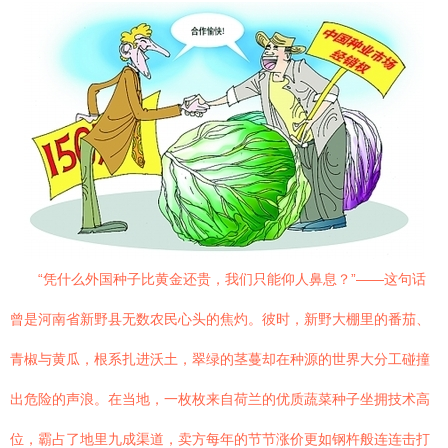
“凭什么外国种子比黄金还贵，我们只能仰人鼻息？”——这句话
曾是河南省新野县无数农民心头的焦灼。彼时，新野大棚里的番茄、
青椒与黄瓜，根系扎进沃土，翠绿的茎蔓却在种源的世界大分工碰撞
出危险的声浪。在当地，一枚枚来自荷兰的优质蔬菜种子坐拥技术高
位，霸占了地里九成渠道，卖方每年的节节涨价更如钢杵般连连击打